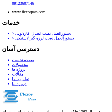
09123607146
www.flexorpars.com
خدمات
دستورالعمل نصب اتصال اکاردئونی
>
دستورالعمل نصب لرزه گیر لاستیکی
>
دسترسی آسان
صفحه نخست
محصولات
پروژه ها
مقالات
تماس با ما
درباره ما
در سال 1363 فلکسور پارس با نام تسمه نقاله تهران به عنوان