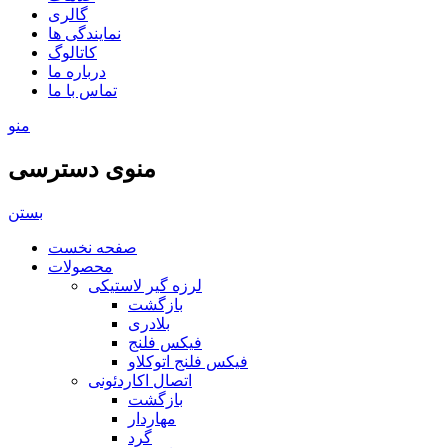
گالری
نمایندگی ها
کاتالوگ
درباره ما
تماس با ما
منو
منوی دسترسی
بستن
صفحه نخست
محصولات
لرزه گیر لاستیکی
بازگشت
بلادری
فیکس فلنج
فیکس فلنج اتوکلاو
اتصال اکاردئونی
بازگشت
مهاردار
گرد