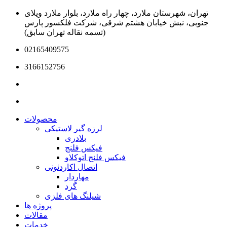
تهران، شهرستان ملارد، چهار راه ملارد، بلوار ملارد ویلای
جنوبی، نبش خیابان هشتم شرقی، شرکت فلکسور پارس
(تسمه نقاله تهران سابق)
02165409575
3166152756
محصولات
لرزه گیر لاستیکی
بلادری
فیکس فلنج
فیکس فلنج اتوکلاو
اتصال اکاردئونی
مهاردار
گرد
شیلنگ های فلزی
پروژه ها
مقالات
خدمات