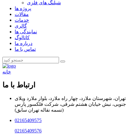
شیلنگ های فلزی
پروژه ها
مقالات
خدمات
گالری
نمایندگی ها
کاتالوگ
درباره ما
تماس با ما
خانه
ارتباط با ما
تهران، شهرستان ملارد، چهار راه ملارد، بلوار ملارد ویلای
جنوبی، نبش خیابان هشتم شرقی، شرکت فلکسور پارس
(تسمه نقاله تهران سابق)
02165409575
02165409576