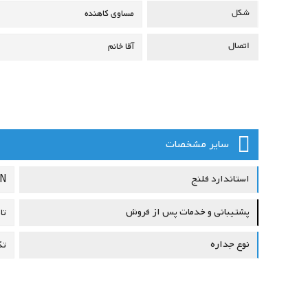
شکل
مساوی
کاهنده
اتصال
آقا
خانم
سایر مشخصات
استاندارد فلنج
DIN(
پشتیبانی و خدمات پس از فروش
تا
نوع جداره
تک