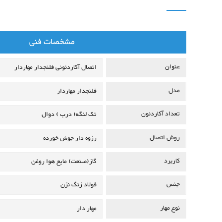
مشخصات فنی
عنوان
اتصال آکاردئونی فلنجدار مهاردار
مدل
فلنجدار مهاردار
تعداد آکاردئون
تک لنگه( درب )
دوال
روش اتصال
رزوه دار
جوش خورده
کاربرد
گاز(صنعت)
مایع
هوا
روغن
جنس
فولاد زنگ نزن
نوع مهار
مهار دار