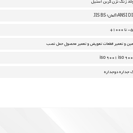
لاد زنگ نزن
کربن استیل
آلمان)
ANSI
BS
JIS
1000+
مین و تعمیر قطعات
تعویض و تعمیر محصول
حمل
نصب
iso 9001
iso 90
 جداره
دوجداره