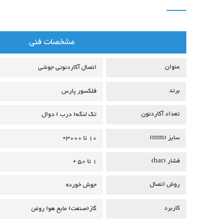
مشخصات فنی
عنوان
اتصال آکاردئونی جوشی
برند
فلکسور پارس
تعداد آکاردئون
تک لنگه( درب )
دوال
سایز (mm)
10 تا 3000+
فشار (bar)
1 تا 50 +
روش اتصال
جوش خورده
کاربرد
گاز(صنعت)
مایع
هوا
روغن