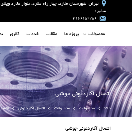
تهران، شهرستان ملارد، چهار راه ملارد، بلوار ملارد و
سابق)
3166152756
محصولات
پروژه ها
مقالات
خدمات
گالری
نم
اتصال آکاردئونی جوشی
خانه
>
محصولات
>
محصولات
>
اتصال اکاردئونی
>
اتصال
اتصال آکاردئونی جوشی