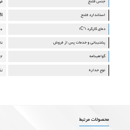
جنس فلنج
فو
استاندارد فلنج
DIN(
دمای کارکرد (°C)
50- تا 
پشتیبانی و خدمات پس از فروش
تا
گواهینامه
02
نوع جداره
تک
محصولات مرتبط