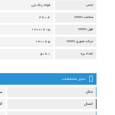
جنس
فولاد زنگ نزن
ضخامت (mm)
0.4 تا 3
طول (mm)
15 تا 2000 +
حرکت محوری (mm)
5 تا 300 +
تعداد پره
1 تا 50
سایر مشخصات
شکل
مس
اتصال
آق